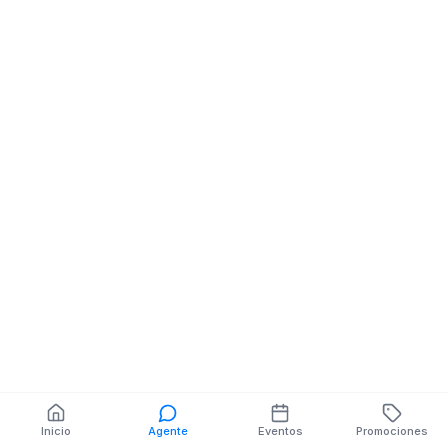
CECIB DE
EDUCACION
BASICA RIO PANKI
Unidades Educativas
También puedes buscar:
Banco del Barrio
Farmacias cerca
Cajeros
Dónde comer
Talleres mecánicos
Inicio
Agente
Eventos
Promociones