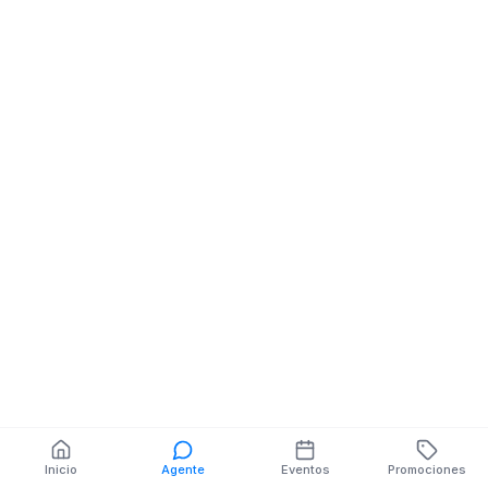
MONTUFAR
Troncal de la Costa y Calle Cueva Valencia
Unidades Educativas
Troncal de la Costa y Calle La Araguaya
La U del Toachi y La U del Toachi
También puedes buscar:
Banco del Barrio
Farmacias cerca
Cajeros
Dónde comer
Talleres mecánicos
Inicio
Agente
Eventos
Promociones