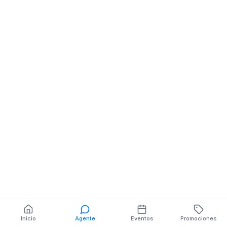
MOLINA
Unidades Educativas
También puedes buscar:
Banco del Barrio
Farmacias cerca
Cajeros
Dónde comer
Talleres mecánicos
Inicio
Agente
Eventos
Promociones