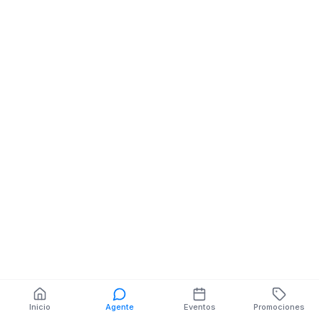
Cafeteria
Cafeteria
La Garzota Av. Hno
Hermano Migue
Miguel y Rodolfo
Guayaquil 0905
Baquerizo Nazur
También puedes buscar:
Banco del Barrio
Farmacias cerca
Cajeros
Dónde comer
Talleres mecánicos
Inicio
Agente
Eventos
Promociones