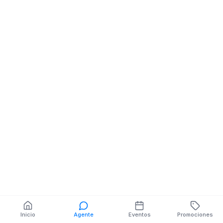
Multiservicios
CALLE ZARUMA NE
PLAZA 25 DE AGOSTO
También puedes buscar:
Banco del Barrio
Farmacias cerca
Cajeros
Dónde comer
Talleres mecánicos
Inicio
Agente
Eventos
Promociones