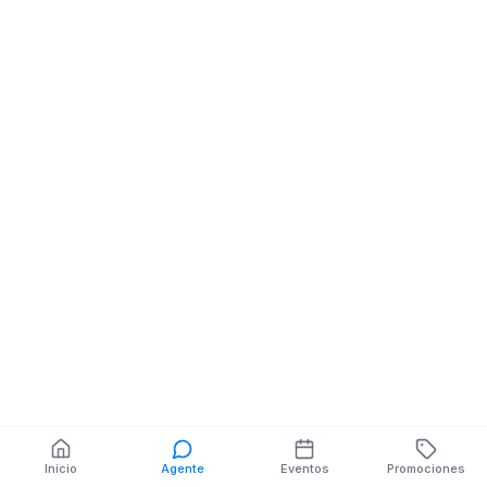
Celulares
AV. PADRE FRANCO
AGUIRRE NE
AMAZONAS
También puedes buscar:
Banco del Barrio
Farmacias cerca
Cajeros
Dónde comer
Talleres mecánicos
Inicio
Agente
Eventos
Promociones