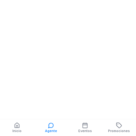
Autopartes
AV JAIME ROL
AGUILERA 0 SN
AV. JAIME ROLDOS NE
ZAPOTILLO
También puedes buscar:
Banco del Barrio
Farmacias cerca
Cajeros
Dónde comer
Talleres mecánicos
Inicio
Agente
Eventos
Promociones