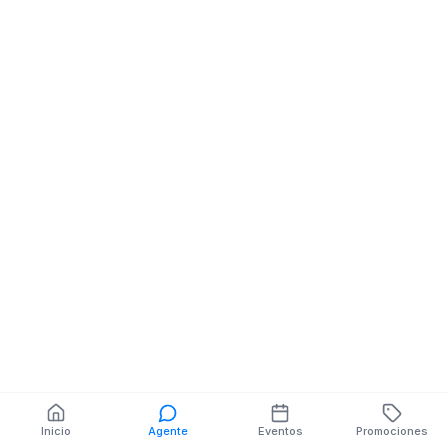
GARCIA MORENO NE
PIO JARAMILLO
También puedes buscar:
Banco del Barrio
Farmacias cerca
Cajeros
Dónde comer
Talleres mecánicos
Inicio
Agente
Eventos
Promociones