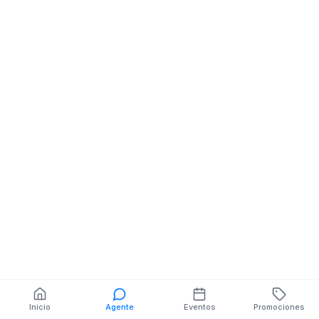
SN Y SN MZ.SN V.SN
También puedes buscar:
Banco del Barrio
Farmacias cerca
Cajeros
Dónde comer
Talleres mecánicos
Inicio
Agente
Eventos
Promociones