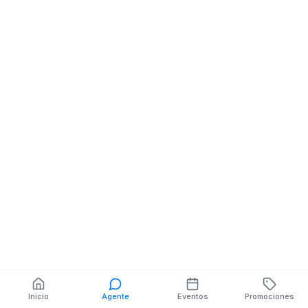
Cabinas Internet
Cabinas Internet
Trelefonicas
Trelefonicas
AVENIDA IVAN RIOFRIO
IVAN RIOFRIO N
NE 26 DE FEBRERO
PRIMERO DE M
También puedes buscar:
Banco del Barrio
Farmacias cerca
Cajeros
Dónde comer
Talleres mecánicos
Inicio
Agente
Eventos
Promociones