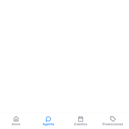
Comunicacion
12 DE FEBRERO Y AV
IVAN RIOFRIO MZ.SN V.
También puedes buscar:
Banco del Barrio
Farmacias cerca
Cajeros
Dónde comer
Talleres mecánicos
Inicio
Agente
Eventos
Promociones