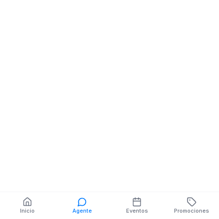
Tienda
10 DE MARZO SN SN
También puedes buscar:
Banco del Barrio
Farmacias cerca
Cajeros
Dónde comer
Talleres mecánicos
Inicio
Agente
Eventos
Promociones