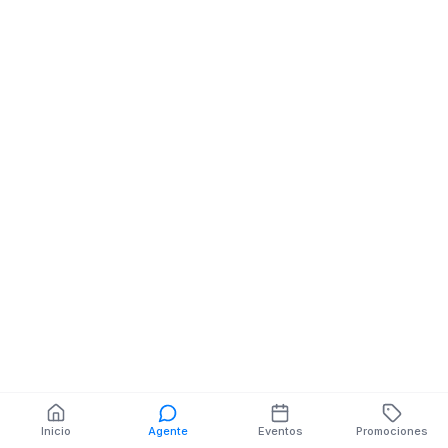
Minimercado
Minimarket
SALVADOR DURAN NE
NANGARITZA
También puedes buscar:
Banco del Barrio
Farmacias cerca
Cajeros
Dónde comer
Talleres mecánicos
Inicio
Agente
Eventos
Promociones