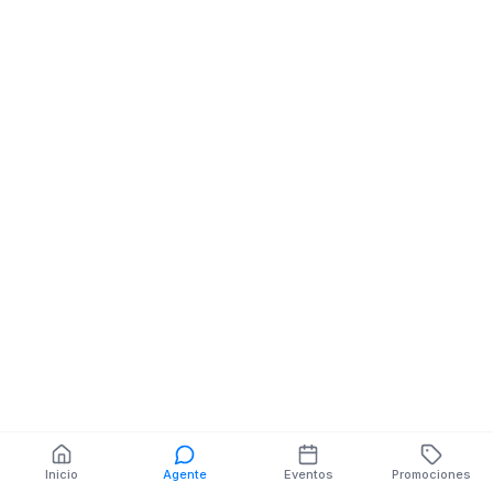
Ferreteria
Ferreteria
RUBEN LERSON NE
RUBEN LERSON
VICTOR HUGO SAN
VICTOR HUGO 
MIGUEL
MIGUEL
También puedes buscar:
Banco del Barrio
Farmacias cerca
Cajeros
Dónde comer
Talleres mecánicos
Inicio
Agente
Eventos
Promociones