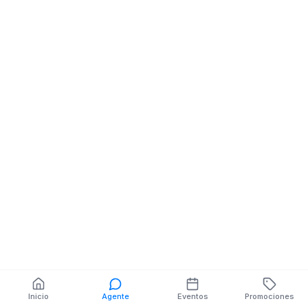
Restaurantes
Via Macas Sucua
Sector El B
También puedes buscar:
Banco del Barrio
Farmacias cerca
Cajeros
Dónde comer
Talleres mecánicos
Inicio
Agente
Eventos
Promociones