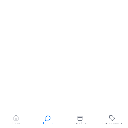
Minimercado
Minimercado
Minimarket
Minimarket
CARLOS OLSON Y
EFREN ZUÑIGA 
DOMINGO COMIN
MARIA TRONCA
MZ.0 V.0
MZ.SIN
También puedes buscar:
Banco del Barrio
Farmacias cerca
Cajeros
Dónde comer
Talleres mecánicos
Inicio
Agente
Eventos
Promociones