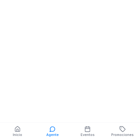
Rodil 1-40 y Sucre
También puedes buscar:
Banco del Barrio
Farmacias cerca
Cajeros
Dónde comer
Talleres mecánicos
Inicio
Agente
Eventos
Promociones