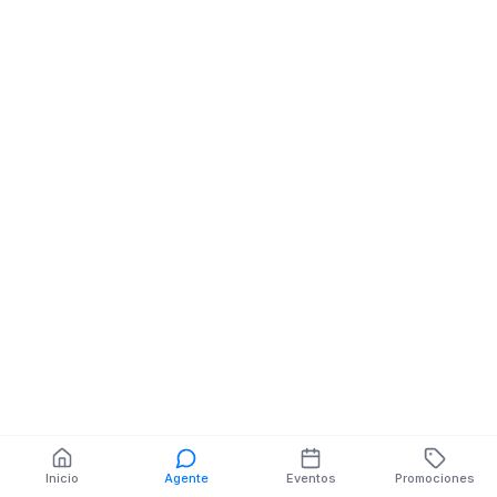
Almacenes
Almacenes
Comerciales
Comerciales
COLON NE LUIS
VIA A JADAN NE
CORDERO
También puedes buscar:
Banco del Barrio
Farmacias cerca
Cajeros
Dónde comer
Talleres mecánicos
Inicio
Agente
Eventos
Promociones