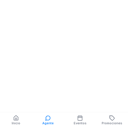
Abaceria Despensa
Abaceria Despe
Abarrotes
Abarrotes
ORIENTE NE BOLIVAR
ORIENTE NE BO
También puedes buscar:
Banco del Barrio
Farmacias cerca
Cajeros
Dónde comer
Talleres mecánicos
Inicio
Agente
Eventos
Promociones