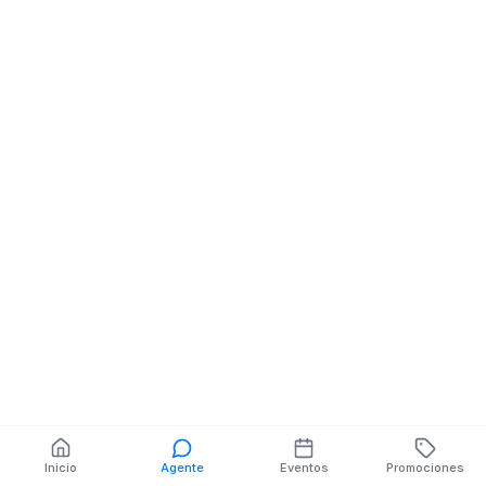
Almacenes De Ropa
GONZALEZ SUAREZ
MARISCAL SUCRE
También puedes buscar:
Banco del Barrio
Farmacias cerca
Cajeros
Dónde comer
Talleres mecánicos
Inicio
Agente
Eventos
Promociones