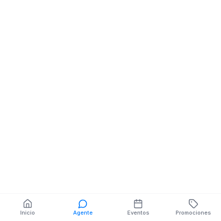
Funeraria
Funeraria
Av. Quevedo km. 7, Vía
Av. Quevedo km.
a Puerto Limón,
a Puerto Limón,
margen derecho km. 1
margen derecho
También puedes buscar:
Banco del Barrio
Farmacias cerca
Cajeros
Dónde comer
Talleres mecánicos
Inicio
Agente
Eventos
Promociones