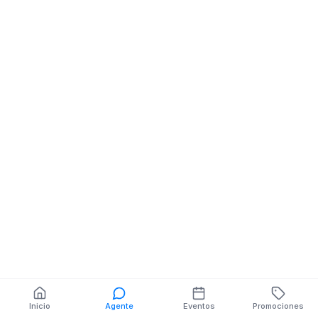
Distribuidora
AV LA PAZ 1 RIO
TIPUTINI
También puedes buscar:
Banco del Barrio
Farmacias cerca
Cajeros
Dónde comer
Talleres mecánicos
Inicio
Agente
Eventos
Promociones