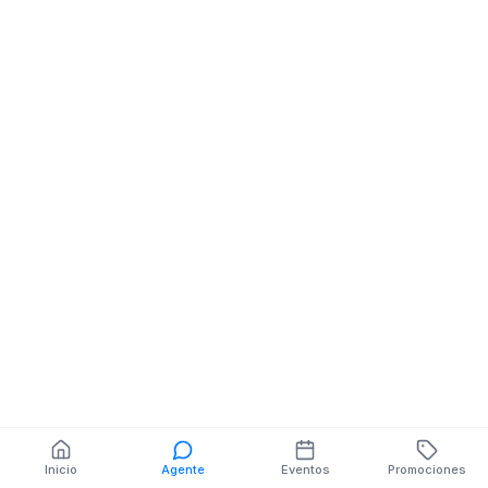
Libreria Papeleria
JOS BRAVO
SUCRE Y OCTAVIO
OCHOA MZ.SN V.SN
También puedes buscar:
Banco del Barrio
Farmacias cerca
Cajeros
Dónde comer
Talleres mecánicos
Inicio
Agente
Eventos
Promociones