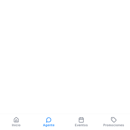
Minimarket
Minimercado
Minimarket
EL RAMAL Y
PANAMERICANA
Jose Peralta Fidel
MZ.0 V.0
Rosales Y Jose
Peralta
También puedes buscar:
Banco del Barrio
Farmacias cerca
Cajeros
Dónde comer
Talleres mecánicos
Inicio
Agente
Eventos
Promociones