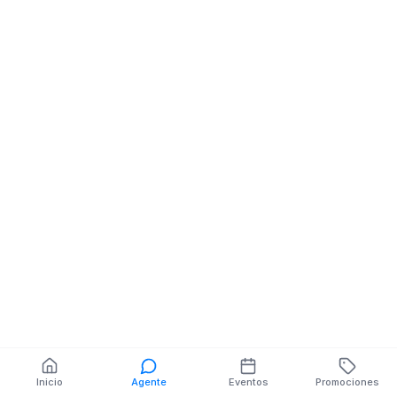
AV.BALTRA NE
THOMAS BERLANGA
También puedes buscar:
Banco del Barrio
Farmacias cerca
Cajeros
Dónde comer
Talleres mecánicos
Inicio
Agente
Eventos
Promociones