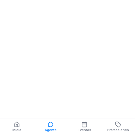
Abaceria Despensa
Abaceria Despe
Abarrotes
Abarrotes
CALLE 12 DE MARZO
20 DE SEPTIEM
NE FINAL AVD
PUERTO REAL
GUAYAQUIL
También puedes buscar:
Banco del Barrio
Farmacias cerca
Cajeros
Dónde comer
Talleres mecánicos
Inicio
Agente
Eventos
Promociones