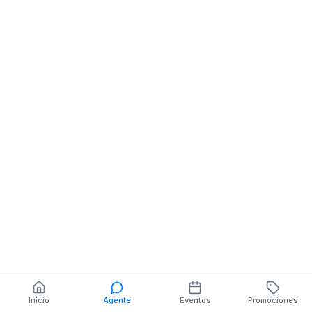
CENTRO 8 DE
Libreria Papeler
DICIEMBRE JUAN
JUAN MONTAL
MONTALVO
JULIO ROBLES 
DIAGONAL PARQUE
V.S/N
SIMÓN BOLÍVAR
También puedes buscar:
Banco del Barrio
Farmacias cerca
Cajeros
Dónde comer
Talleres mecánicos
Inicio
Agente
Eventos
Promociones