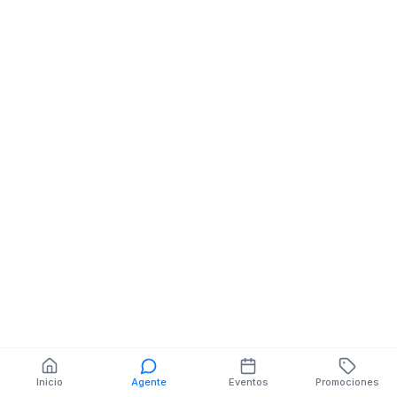
Bar Cafebar
Bar Cafebar
Entrando A Yaguachy
Garaicoa y 21 de
Fte A Rio
También puedes buscar:
Banco del Barrio
Farmacias cerca
Cajeros
Dónde comer
Talleres mecánicos
Inicio
Agente
Eventos
Promociones