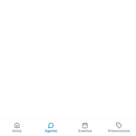
Fabrica De Textiles
AV. GENERAL
ENRIQUEZ LOCAL 1
YAGUACHI
También puedes buscar:
Banco del Barrio
Farmacias cerca
Cajeros
Dónde comer
Talleres mecánicos
Inicio
Agente
Eventos
Promociones