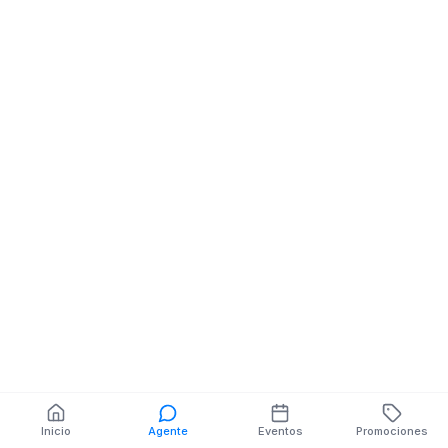
Accesorios Automotriz
QUITO Y AVENI
ATAHUALPA
QUITO Y AV
MZ.MANZANA 
CALDERON MZ.1 V.SN
También puedes buscar:
Banco del Barrio
Farmacias cerca
Cajeros
Dónde comer
Talleres mecánicos
Inicio
Agente
Eventos
Promociones