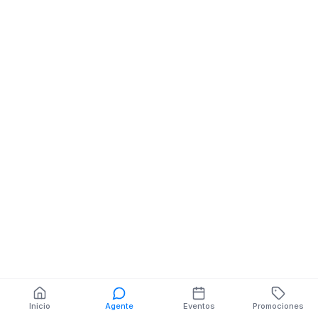
Computadoras
Almacenes De
Computadoras
BOYACA 2863
CARABOBO
PRIMERA
CONSTITUYENTE 27-
20 PICHINCHA
También puedes buscar:
Banco del Barrio
Farmacias cerca
Cajeros
Dónde comer
Talleres mecánicos
Inicio
Agente
Eventos
Promociones