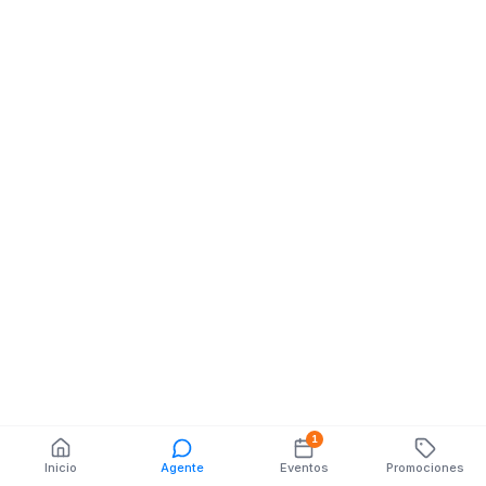
Salones De Belleza
INAQUITO LOCAL
11/DENTRO MERC
PEREIRA
También puedes buscar:
Eventos
Banco del Barrio
1
Farmacias cerca
Cajeros
Dónde comer
Talleres mecánicos
1
Inicio
Agente
Eventos
Promociones