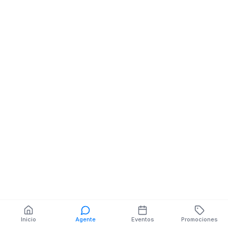
Minimercado
Minimercado
Minimarket
Minimarket
AV PROGRESO Y
AV PANGUA Y F
SIMÓN BOLIVAR
ESCUDERO MZ
MZ.SN V.SN
V.SN
También puedes buscar:
Banco del Barrio
Farmacias cerca
Cajeros
Dónde comer
Talleres mecánicos
Inicio
Agente
Eventos
Promociones