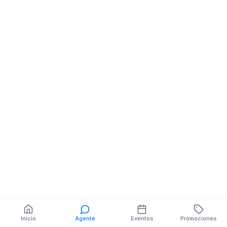
Balneareos
Barrio Patria Nueva
También puedes buscar:
Banco del Barrio
Farmacias cerca
Cajeros
Dónde comer
Talleres mecánicos
Inicio
Agente
Eventos
Promociones