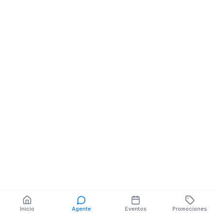
Almacen De Videos
Peliculas
24 DE MAYO NE
GUSTAVO BECERRA
También puedes buscar:
Banco del Barrio
Farmacias cerca
Cajeros
Dónde comer
Talleres mecánicos
Inicio
Agente
Eventos
Promociones