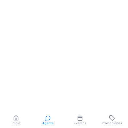
PRINCIPAL Y SN
BOLIVAR Y SEX
MZ.SN V.SN
MZ.4 V.12
También puedes buscar:
Banco del Barrio
Farmacias cerca
Cajeros
Dónde comer
Talleres mecánicos
Inicio
Agente
Eventos
Promociones