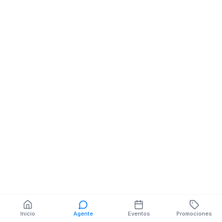
Almacenes De Ropa
SEPTIMA Y ENTRE 7
DE OCTUBRE Y
BOLIVAR M
También puedes buscar:
Banco del Barrio
Farmacias cerca
Cajeros
Dónde comer
Talleres mecánicos
Inicio
Agente
Eventos
Promociones