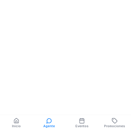
Servicio De Pagos Y
Envios De Dinero
PRIMERA IMPRENTA
N/E VARGAS TORRES
También puedes buscar:
Banco del Barrio
Farmacias cerca
Cajeros
Dónde comer
Talleres mecánicos
Inicio
Agente
Eventos
Promociones