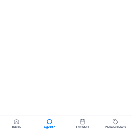
Almacenes
Comerciales
FERMIN CHAVEZ NE
OTTON ALAVA
También puedes buscar:
Banco del Barrio
Farmacias cerca
Cajeros
Dónde comer
Talleres mecánicos
Inicio
Agente
Eventos
Promociones