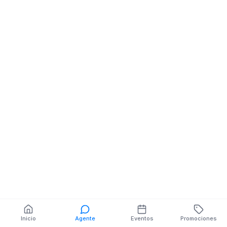
Abaceria Despensa
Abaceria Despe
Abarrotes
Abarrotes
NELLY CEPEDA NE
CDLA LOS GIR
SANFRANCISCO
CALLE20 113 VI
PANAMERICA
También puedes buscar:
Banco del Barrio
Farmacias cerca
Cajeros
Dónde comer
Talleres mecánicos
Inicio
Agente
Eventos
Promociones