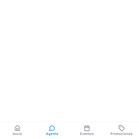
Minimercado
Minimarket
LEON FEBRES
CORDERO Y ESTEBAN
CHAVEZ
También puedes buscar:
Banco del Barrio
Farmacias cerca
Cajeros
Dónde comer
Talleres mecánicos
Inicio
Agente
Eventos
Promociones