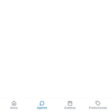
Boutique
AV EL EJERCITO NE
GONZALO DIAZ
También puedes buscar:
Banco del Barrio
Farmacias cerca
Cajeros
Dónde comer
Talleres mecánicos
Inicio
Agente
Eventos
Promociones