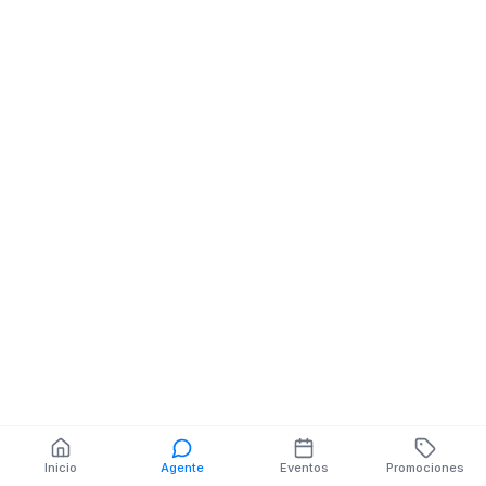
Almacenes
Almacenes
Comerciales
Comerciales
AV. DEL EJERCITO NE
CALLE PICHINC
CIUDAD DE MACHALA
LUIS A CRESPO
También puedes buscar:
Banco del Barrio
Farmacias cerca
Cajeros
Dónde comer
Talleres mecánicos
Inicio
Agente
Eventos
Promociones