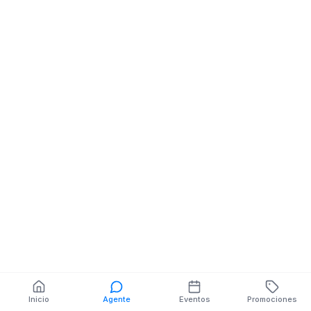
Tecnologia
Tecnologia
PLAYAS AV PAQUISHA
PLAYAS, CALLE 
CALLE ALEXANDER
AGOSTO N530 
MZ
También puedes buscar:
Banco del Barrio
Farmacias cerca
Cajeros
Dónde comer
Talleres mecánicos
Inicio
Agente
Eventos
Promociones