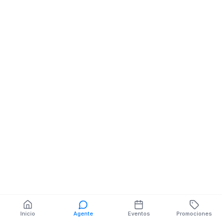
Ventas Por Catalogo
Ventas Por Cata
JUAN JOSE LOAYZA
AV. HEROES DE
NE JUAN LEON MERA
PANUPALI NE N
También puedes buscar:
Banco del Barrio
Farmacias cerca
Cajeros
Dónde comer
Talleres mecánicos
Inicio
Agente
Eventos
Promociones