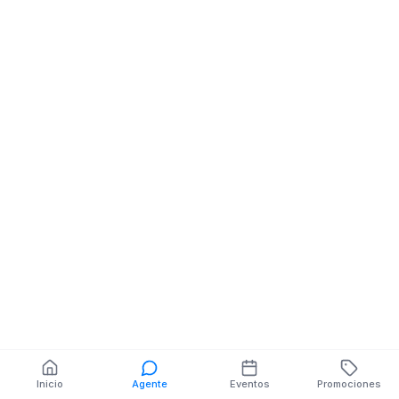
Av. Kennedy Y Esquina
También puedes buscar:
Banco del Barrio
Farmacias cerca
Cajeros
Dónde comer
Talleres mecánicos
Inicio
Agente
Eventos
Promociones