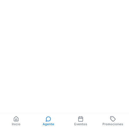
Libreria Papeleria
Libreria Papeler
SUCRE 1014 Y JOSE
AV. LOJA NE JO
JOAQUIN DE OLMEDO
JOAQUÍN DE 
MZ.S
También puedes buscar:
Banco del Barrio
Farmacias cerca
Cajeros
Dónde comer
Talleres mecánicos
Inicio
Agente
Eventos
Promociones