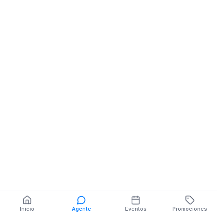
Minimercado
Minimercado
Minimarket
Minimarket
BOLIVAR Y IMBABURA
BOLIVAR SN V
MZ.1 V.S/N
IBARRA
También puedes buscar:
Banco del Barrio
Farmacias cerca
Cajeros
Dónde comer
Talleres mecánicos
Inicio
Agente
Eventos
Promociones