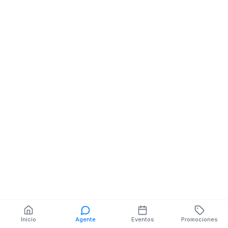
Almacenes De
Calzado
BOLIVAR NE ESPEJO
También puedes buscar:
Banco del Barrio
Farmacias cerca
Cajeros
Dónde comer
Talleres mecánicos
Inicio
Agente
Eventos
Promociones