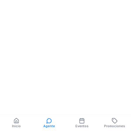
Farmacias
Farmacias
BOLIVAR NE URBINA
Bolivar y Narva
También puedes buscar:
Banco del Barrio
Farmacias cerca
Cajeros
Dónde comer
Talleres mecánicos
Inicio
Agente
Eventos
Promociones